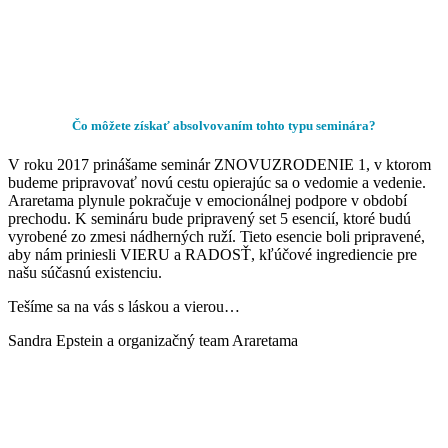
Čo môžete získať absolvovaním tohto typu seminára?
V roku 2017 prinášame seminár ZNOVUZRODENIE 1, v ktorom
budeme pripravovať novú cestu opierajúc sa o vedomie a vedenie.
Araretama plynule pokračuje v emocionálnej podpore v období
prechodu. K semináru bude pripravený set 5 esencií, ktoré budú
vyrobené zo zmesi nádherných ruží. Tieto esencie boli pripravené,
aby nám priniesli VIERU a RADOSŤ, kľúčové ingrediencie pre
našu súčasnú existenciu.
Tešíme sa na vás s láskou a vierou…
Sandra Epstein a organizačný team Araretama