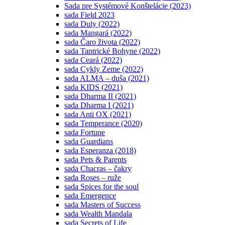
Sada pre Systémové Konštelácie (2023)
sada Field 2023
sada Duly (2022)
sada Mangará (2022)
sada Čaro života (2022)
sada Tantrické Bohyne (2022)
sada Ceará (2022)
sada Cykly Zeme (2022)
sada ALMA – duša (2021)
sada KIDS (2021)
sada Dharma II (2021)
sada Dharma I (2021)
sada Anti OX (2021)
sada Temperance (2020)
sada Fortune
sada Guardians
sada Esperanza (2018)
sada Pets & Parents
sada Chacras – čakry
sada Roses – ruže
sada Spices for the soul
sada Emergence
sada Masters of Success
sada Wealth Mandala
sada Secrets of Life