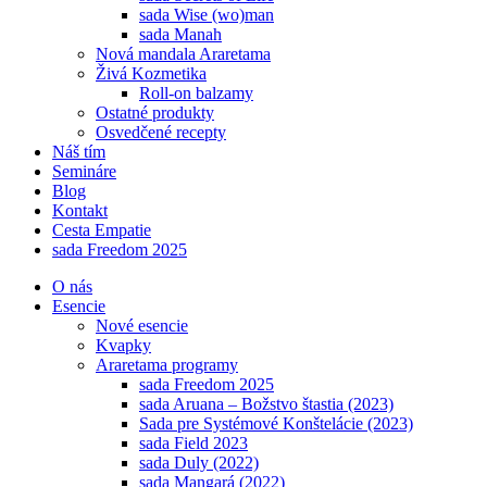
sada Wise (wo)man
sada Manah
Nová mandala Araretama
Živá Kozmetika
Roll-on balzamy
Ostatné produkty
Osvedčené recepty
Náš tím
Semináre
Blog
Kontakt
Cesta Empatie
sada Freedom 2025
O nás
Esencie
Nové esencie
Kvapky
Araretama programy
sada Freedom 2025
sada Aruana – Božstvo štastia (2023)
Sada pre Systémové Konštelácie (2023)
sada Field 2023
sada Duly (2022)
sada Mangará (2022)