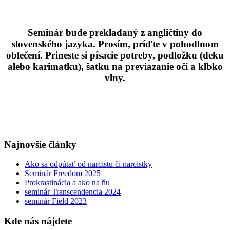
Seminár bude prekladaný z angličtiny do
slovenského jazyka. Prosím, príďte v pohodlnom
oblečení. Prineste si
písacie potreby, podložku (deku
alebo karimatku), šatku na previazanie očí a klbko
vlny.
Najnovšie články
Ako sa odpútať od narcistu či narcistky
Seminár Freedom 2025
Prokrastinácia a ako na ňu
seminár Transcendencia 2024
seminár Field 2023
Kde nás nájdete