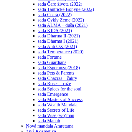
sada Čaro života (2022)
sada Tantrické Bohyne (2022)
sada Ceará (2022)
sada Cykly Zeme (2022)
sada ALMA – duša (2021)
sada KIDS (2021)
sada Dharma II (2021)
sada Dharma I (2021)
sada Anti OX (2021)
sada Temperance (2020)
sada Fortune
sada Guardians
sada Esperanza (2018)
sada Pets & Parents
sada Chacras – čakry
sada Roses – ruže
sada Spices for the soul
sada Emergence
sada Masters of Success
sada Wealth Mandala
sada Secrets of Life
sada Wise (wo)man
sada Manah
Nová mandala Araretama
Živá Kozmetika