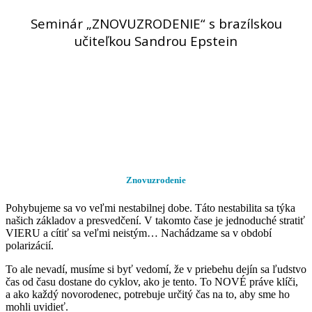
Seminár „ZNOVUZRODENIE“ s brazílskou
učiteľkou Sandrou Epstein
Znovuzrodenie
Pohybujeme sa vo veľmi nestabilnej dobe. Táto nestabilita sa týka
našich základov a presvedčení. V takomto čase je jednoduché stratiť
VIERU a cítiť sa veľmi neistým… Nachádzame sa v období
polarizácií.
To ale nevadí, musíme si byť vedomí, že v priebehu dejín sa ľudstvo
čas od času dostane do cyklov, ako je tento. To NOVÉ práve klíči,
a ako každý novorodenec, potrebuje určitý čas na to, aby sme ho
mohli uvidieť.