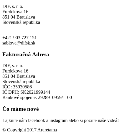
DIF, s. r. o.
Furdekova 16
851 04 Bratislava
Slovenská republika
+421 903 727 151
sablova@difsk.sk
Fakturačná Adresa
DIF, s. r. o.
Furdekova 16
851 04 Bratislava
Slovenská republika
IČO: 35930586
IČ DPH: SK2021999144
Bankové spojenie: 2928910959/1100
Čo máme nové
Lajknite nám facebook a instagram alebo si pozrite naše videá!
© Copyright 2017 Araretama